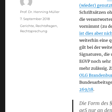
(wieder) genutz
Autor
Prof. Dr. Henning Müller
Schriftsätzen o
Veröffentlicht
7. September 2018
die verantworte
am
Kategorien
Gerichte
,
Rechtsfragen
,
vornimmt (zu de
Rechtsprechung
ist dies aber nic
weiterhin eine q
gilt bei der wei
Signaturen, die 
EGVP noch sehr 
mehr zulässig. 
OLG Brandenbu
Bundesarbeitsge
269/18
.
Die Form des §
qeS nur an de