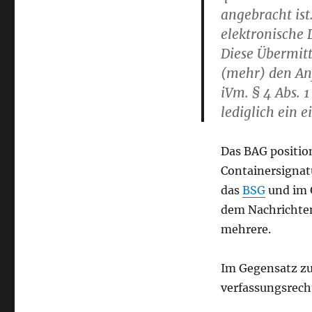
angebracht ist
elektronische 
Diese Übermitt
(mehr) den Anf
iVm. § 4 Abs. 
lediglich ein 
Das BAG position
Containersignatu
das
BSG
und im 
dem Nachrichten
mehrere.
Im Gegensatz z
verfassungsrech