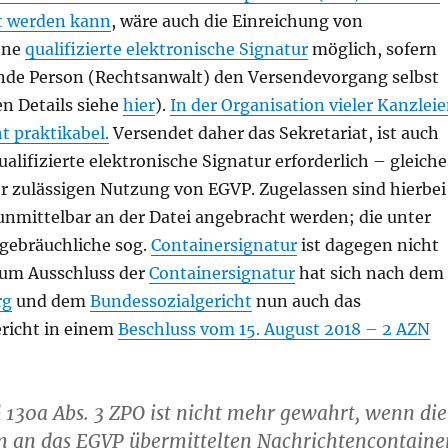
t werden kann
, wäre auch die Einreichung von
hne
qualifizierte elektronische Signatur
möglich, sofern
nde Person (Rechtsanwalt) den Versendevorgang selbst
n Details siehe
hier
).
In der Organisation vieler Kanzlei
ht praktikabel.
Versendet daher das Sekretariat, ist auch
ualifizierte elektronische Signatur erforderlich – gleiche
ter zulässigen Nutzung von EGVP. Zugelassen sind hierbei
unmittelbar an der Datei angebracht werden; die unter
gebräuchliche sog.
Containersignatur
ist dagegen nicht
Zum Ausschluss der
Containersignatur
hat sich nach dem
rg
und dem
Bundessozialgericht
nun auch das
richt in einem
Beschluss vom 15. August 2018 – 2 AZN
 130a Abs. 3 ZPO ist nicht mehr gewahrt, wenn die
m an das EGVP übermittelten Nachrichtencontaine