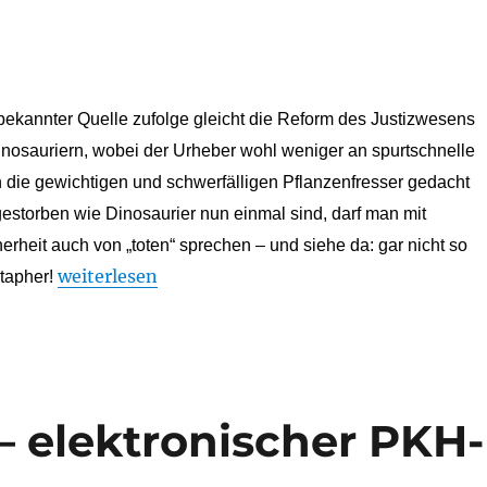
kannter Quelle zufolge gleicht die Reform des Justizwesens
nosauriern, wobei der Urheber wohl weniger an spurtschnelle
 die gewichtigen und schwerfälligen Pflanzenfresser gedacht
estorben wie Dinosaurier nun einmal sind, darf man mit
erheit auch von „toten“ sprechen – und siehe da: gar nicht so
„Vom Reiten toter Dinosaurier – eEB und beA“
weiterlesen
tapher!
 elektronischer PKH-