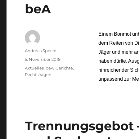
beA
Einem Bonmot unbe
dem Reiten von Di
Autor
Andreas Specht
Jäger und mehr an
Veröffentlicht
5. November 2018
haben dürfte. Ausg
am
Kategorien
Aktuelles
,
beA
,
Gerichte
,
hinreichender Sich
Rechtsfragen
unpassend zur Me
Trennungsgebot –