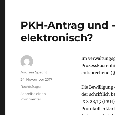
PKH-Antrag und -
elektronisch?
Im verwaltungsge
Prozesskostenhil
Autor
Andreas Specht
entsprechend (§
Veröffentlicht
24. November 2017
am
Kategorien
Rechtsfragen
Die Bewilligung e
Schreibe einen
der schriftlich b
zu
Kommentar
X S 28/15 (PKH) -
PKH-
Protokoll erklärt
Antrag