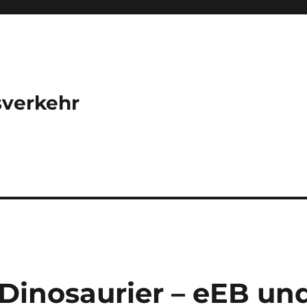
sverkehr
 Dinosaurier – eEB un