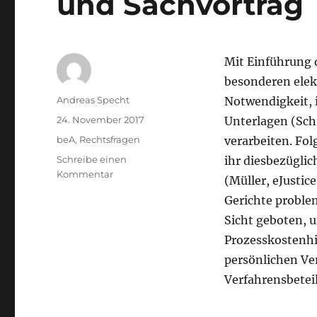
und Sachvortrag
Mit Einführung 
besonderen elek
Autor
Andreas Specht
Notwendigkeit, 
Veröffentlicht
24. November 2017
Unterlagen (Sch
am
Kategorien
beA
,
Rechtsfragen
verarbeiten. Fo
Schreibe einen
ihr diesbezügli
zu
Kommentar
(Müller, eJustice
Trennungsgebot
Gerichte problem
–
elektronischer
Sicht geboten, 
PKH-
Prozesskostenhi
und
persönlichen Ve
Sachvortrag
Verfahrensbetei