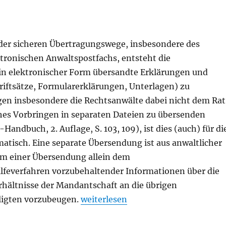
der sicheren Übertragungswege, insbesondere des
tronischen Anwaltspostfachs, entsteht die
in elektronischer Form übersandte Erklärungen und
riftsätze, Formularerklärungen, Unterlagen) zu
lgen insbesondere die Rechtsanwälte dabei nicht dem Rat
ches Vorbringen in separaten Dateien zu übersenden
-Handbuch, 2. Auflage, S. 103, 109), ist dies (auch) für di
atisch. Eine separate Übersendung ist aus anwaltlicher
um einer Übersendung allein dem
lfeverfahren vorzubehaltender Informationen über die
rhältnisse der Mandantschaft an die übrigen
„Trennungsgebot – elektronischer
ligten vorzubeugen.
weiterlesen