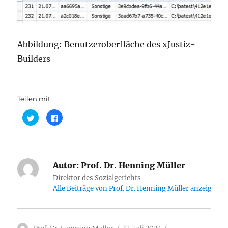
Abbildung: Benutzeroberfläche des xJustiz-
Builders
Teilen mit:
K
K
l
l
i
i
c
c
k
k
,
,
u
u
m
m
ü
Autor:
a
Prof. Dr. Henning Müller
b
u
e
f
Direktor des Sozialgerichts
r
F
Alle Beiträge von Prof. Dr. Henning Müller anzeigen
T
a
w
c
i
e
t
b
t
o
e
o
r
k
Autor
Veröffentlicht
Kategorien
Prof. Dr. Henning Müller
12. Juli 2023