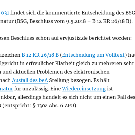
 631
findet sich die kommentierte Entscheidung des BS
natur (BSG, Beschluss vom 9.5.2018 – B 12 KR 26/18 B).
esen Beschluss schon auf ervjustiz.de berichtet worden:
nzeichen
B 12 KR 26/18 B
(
Entscheidung um Volltext
) ha
gericht in erfreulicher Klarheit gleich zu mehreren sehr
n und aktuellen Problemen des elektronischen
 nach
Ausfall des beA
Stellung bezogen. Es hält
natur
für unzulässig. Eine
Wiedereinsetzung
ist
nkbar, allerdings handelt es sich nicht um einen Fall de
 (entspricht: § 130a Abs. 6 ZPO).