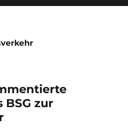
sverkehr
ommentierte
s BSG zur
r