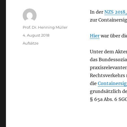
In der
NZS 2018,
zur Containersig
Autor
Prof. Dr. Henning Müller
Veröffentlicht
4. August 2018
Hier
war über di
am
Kategorien
Aufsätze
Unter dem Akte
das Bundessozial
praxisrelevante
Rechtsverkehrs
die
Containersig
grundsätzlich de
§ 65a Abs. 6 SGG