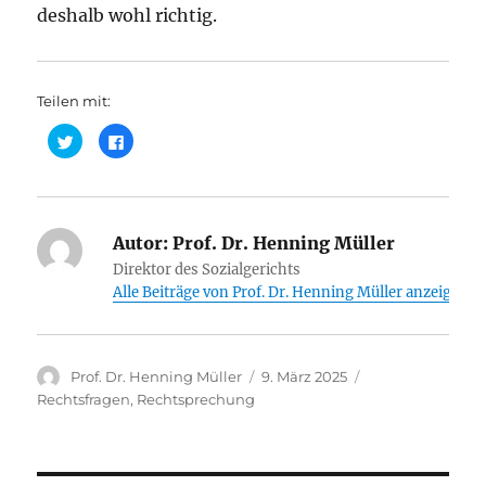
deshalb wohl richtig.
Teilen mit:
K
K
l
l
i
i
c
c
k
k
,
,
u
u
m
m
ü
Autor:
a
Prof. Dr. Henning Müller
b
u
e
f
Direktor des Sozialgerichts
r
F
Alle Beiträge von Prof. Dr. Henning Müller anzeigen
T
a
w
c
i
e
t
b
t
o
e
o
r
k
Autor
Veröffentlicht
Kategorien
Prof. Dr. Henning Müller
9. März 2025
z
z
u
u
am
Rechtsfragen
,
Rechtsprechung
t
t
e
e
i
i
l
l
e
e
n
n