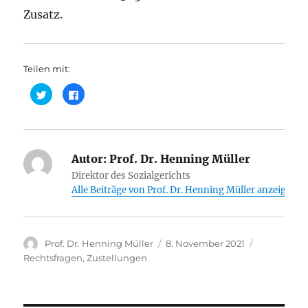
Zusatz.
Teilen mit:
K
K
l
l
i
i
c
c
k
k
,
,
u
u
m
m
ü
Autor:
a
Prof. Dr. Henning Müller
b
u
e
f
Direktor des Sozialgerichts
r
F
Alle Beiträge von Prof. Dr. Henning Müller anzeigen
T
a
w
c
i
e
t
b
t
o
e
o
r
k
Autor
Veröffentlicht
Kategorien
Prof. Dr. Henning Müller
8. November 2021
z
z
u
u
am
Rechtsfragen
,
Zustellungen
t
t
e
e
i
i
l
l
e
e
n
n