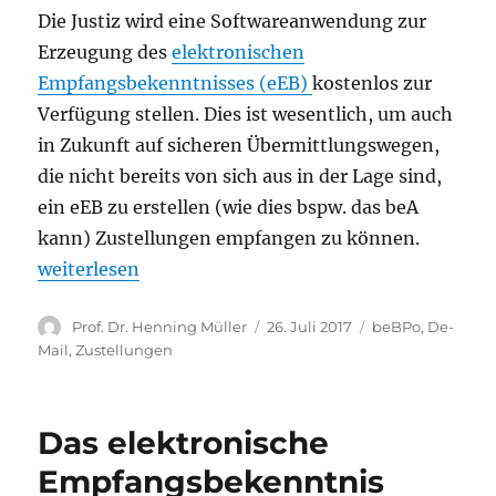
Die Justiz wird eine Softwareanwendung zur
Erzeugung des
elektronischen
Empfangsbekenntnisses (eEB)
kostenlos zur
Verfügung stellen. Dies ist wesentlich, um auch
in Zukunft auf sicheren Übermittlungswegen,
die nicht bereits von sich aus in der Lage sind,
ein eEB zu erstellen (wie dies bspw. das beA
kann) Zustellungen empfangen zu können.
„Justiz stellt kostenlos Software zur Erzeugung ein
weiterlesen
Autor
Veröffentlicht
Kategorien
Prof. Dr. Henning Müller
26. Juli 2017
beBPo
,
De-
am
Mail
,
Zustellungen
Das elektronische
Empfangsbekenntnis