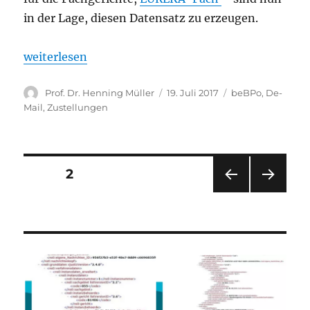
in der Lage, diesen Datensatz zu erzeugen.
„Das elektronische Empfangsbekenntnis (eEB): So s
weiterlesen
Autor
Veröffentlicht
Kategorien
Prof. Dr. Henning Müller
19. Juli 2017
beBPo
,
De-
am
Mail
,
Zustellungen
Beitrags-
SEITE
2
VOR
NÄC
Navigation
HERI
HSTE
GE
SEIT
SEIT
E
E