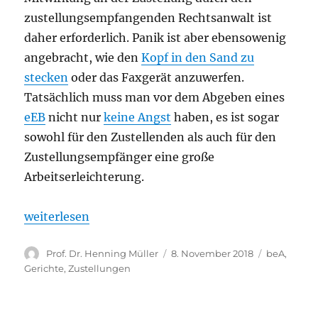
zustellungsempfangenden Rechtsanwalt ist
daher erforderlich. Panik ist aber ebensowenig
angebracht, wie den
Kopf in den Sand zu
stecken
oder das Faxgerät anzuwerfen.
Tatsächlich muss man vor dem Abgeben eines
eEB
nicht nur
keine Angst
haben, es ist sogar
sowohl für den Zustellenden als auch für den
Zustellungsempfänger eine große
Arbeitserleichterung.
„eEB – Hilfe! Eine Zustellung vom Gericht im beA!“
weiterlesen
Autor
Veröffentlicht
Kategorien
Prof. Dr. Henning Müller
8. November 2018
beA
,
am
Gerichte
,
Zustellungen