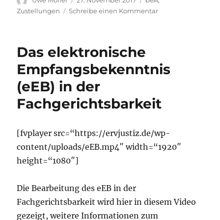
Uwe Möller
27. November 2017
beA
,
am
zu
Zustellungen
Schreibe einen Kommentar
Testnachricht
mit
eEB-
Das elektronische
Anforderung
Empfangsbekenntnis
(eEB) in der
Fachgerichtsbarkeit
[fvplayer src=“https://ervjustiz.de/wp-
content/uploads/eEB.mp4″ width=“1920″
height=“1080″]
Die Bearbeitung des eEB in der
Fachgerichtsbarkeit wird hier in diesem Video
gezeigt, weitere Informationen zum