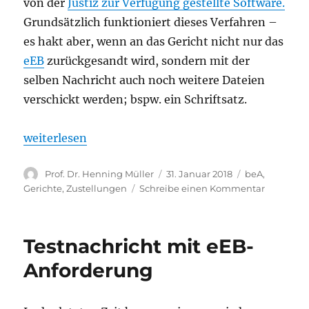
von der
Justiz zur Verfügung gestellte Software.
Grundsätzlich funktioniert dieses Verfahren –
es hakt aber, wenn an das Gericht nicht nur das
eEB
zurückgesandt wird, sondern mit der
selben Nachricht auch noch weitere Dateien
verschickt werden; bspw. ein Schriftsatz.
„Bei Rücksendung des eEB keine weiteren Dateien 
weiterlesen
Autor
Veröffentlicht
Kategorien
Prof. Dr. Henning Müller
31. Januar 2018
beA
,
am
zu
Gerichte
,
Zustellungen
Schreibe einen Kommentar
Bei
Rücksen
des
Testnachricht mit eEB-
eEB
keine
Anforderung
weiteren
Dateien
übersend