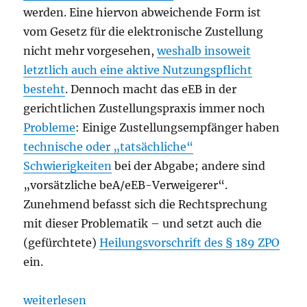
werden. Eine hiervon abweichende Form ist
vom Gesetz für die elektronische Zustellung
nicht mehr vorgesehen,
weshalb insoweit
letztlich auch eine aktive Nutzungspflicht
besteht
. Dennoch macht das eEB in der
gerichtlichen Zustellungspraxis immer noch
Probleme
: Einige Zustellungsempfänger haben
technische oder „tatsächliche“
Schwierigkeiten
bei der Abgabe; andere sind
„vorsätzliche beA/eEB-Verweigerer“.
Zunehmend befasst sich die Rechtsprechung
mit dieser Problematik – und setzt auch die
(gefürchtete)
Heilungsvorschrift des § 189 ZPO
ein.
„Das voluntative Element des (e)EB in der Rechtsp
weiterlesen