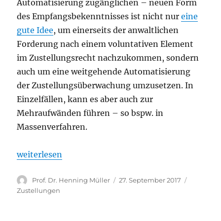
Automatisierung zugänglichen – neuen Form
des Empfangsbekenntnisses ist nicht nur
eine
gute Idee
, um einerseits der anwaltlichen
Forderung nach einem voluntativen Element
im Zustellungsrecht nachzukommen, sondern
auch um eine weitgehende Automatisierung
der Zustellungsüberwachung umzusetzen. In
Einzelfällen, kann es aber auch zur
Mehraufwänden führen – so bspw. in
Massenverfahren.
„Massenverfahren und eEB: Das voluntative Elemen
weiterlesen
Autor
Veröffentlicht
Kategori
Prof. Dr. Henning Müller
27. September 2017
am
Zustellungen