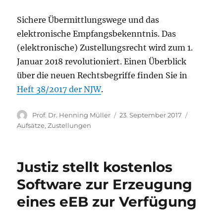
Sichere Übermittlungswege und das
elektronische Empfangsbekenntnis. Das
(elektronische) Zustellungsrecht wird zum 1.
Januar 2018 revolutioniert. Einen Überblick
über die neuen Rechtsbegriffe finden Sie in
Heft 38/2017 der NJW
.
Autor
Veröffentlicht
Kategori
Prof. Dr. Henning Müller
23. September 2017
am
Aufsätze
,
Zustellungen
Justiz stellt kostenlos
Software zur Erzeugung
eines eEB zur Verfügung