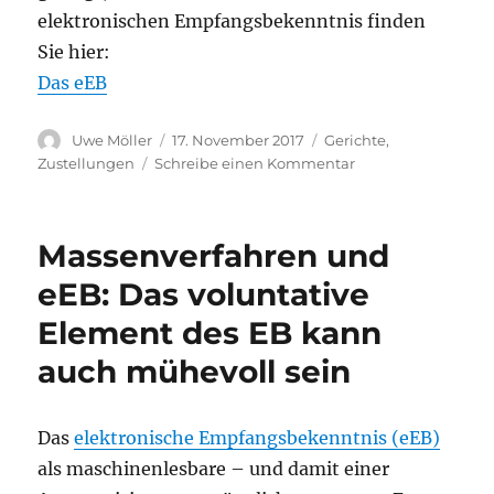
elektronischen Empfangsbekenntnis finden
Sie hier:
Das eEB
Autor
Veröffentlicht
Kategorien
Uwe Möller
17. November 2017
Gerichte
,
am
zu
Zustellungen
Schreibe einen Kommentar
Das
elektronische
Empfangsbekennt
Massenverfahren und
(eEB)
in
eEB: Das voluntative
der
Element des EB kann
Fachgerichtsbarkei
auch mühevoll sein
Das
elektronische Empfangsbekenntnis (eEB)
als maschinenlesbare – und damit einer