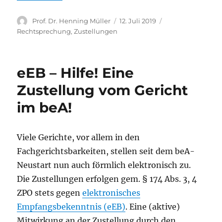
Autor
Veröffentlicht
Kategorien
Prof. Dr. Henning Müller
12. Juli 2019
am
Rechtsprechung
,
Zustellungen
eEB – Hilfe! Eine
Zustellung vom Gericht
im beA!
Viele Gerichte, vor allem in den
Fachgerichtsbarkeiten, stellen seit dem beA-
Neustart nun auch förmlich elektronisch zu.
Die Zustellungen erfolgen gem. § 174 Abs. 3, 4
ZPO stets gegen
elektronisches
Empfangsbekenntnis (eEB)
. Eine (aktive)
Mitwirkung an der Zustellung durch den