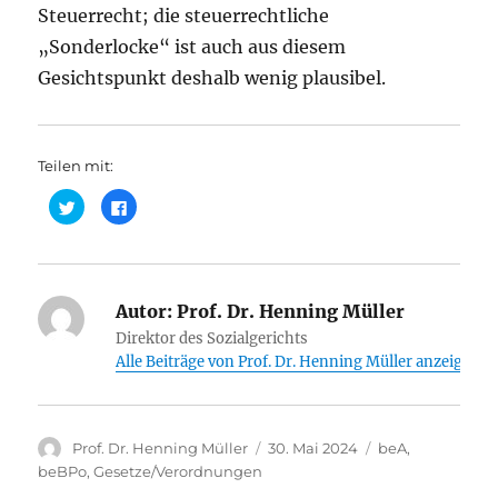
Steuerrecht; die steuerrechtliche
„Sonderlocke“ ist auch aus diesem
Gesichtspunkt deshalb wenig plausibel.
Teilen mit:
K
K
l
l
i
i
c
c
k
k
,
,
u
u
m
m
ü
Autor:
a
Prof. Dr. Henning Müller
b
u
e
f
Direktor des Sozialgerichts
r
F
Alle Beiträge von Prof. Dr. Henning Müller anzeigen
T
a
w
c
i
e
t
b
t
o
e
o
r
k
Autor
Veröffentlicht
Kategorien
Prof. Dr. Henning Müller
30. Mai 2024
beA
,
z
z
u
u
am
beBPo
,
Gesetze/Verordnungen
t
t
e
e