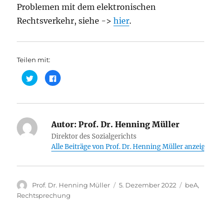
Problemen mit dem elektronischen
Rechtsverkehr, siehe ->
hier
.
Teilen mit:
K
K
l
l
i
i
c
c
k
k
,
,
u
u
m
m
ü
Autor:
a
Prof. Dr. Henning Müller
b
u
e
f
Direktor des Sozialgerichts
r
F
Alle Beiträge von Prof. Dr. Henning Müller anzeigen
T
a
w
c
i
e
t
b
t
o
e
o
r
k
Autor
Veröffentlicht
Kategorien
Prof. Dr. Henning Müller
5. Dezember 2022
beA
,
z
z
u
u
am
Rechtsprechung
t
t
e
e
i
i
l
l