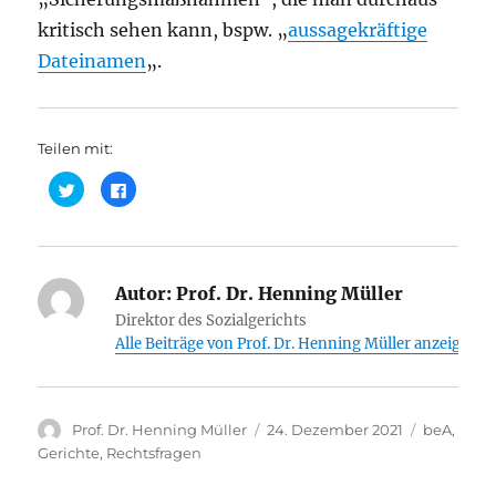
kritisch sehen kann, bspw. „
aussagekräftige
Dateinamen
„.
Teilen mit:
K
K
l
l
i
i
c
c
k
k
,
,
u
u
m
m
ü
Autor:
a
Prof. Dr. Henning Müller
b
u
e
f
Direktor des Sozialgerichts
r
F
Alle Beiträge von Prof. Dr. Henning Müller anzeigen
T
a
w
c
i
e
t
b
t
o
e
o
r
k
Autor
Veröffentlicht
Kategorie
Prof. Dr. Henning Müller
24. Dezember 2021
beA
,
z
z
u
u
am
Gerichte
,
Rechtsfragen
t
t
e
e
i
i