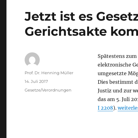
Jetzt ist es Geset
Gerichtsakte ko
Spätestens zum 1
elektronische Ge
Autor
Prof. Dr. Henning Müller
umgesetzte Mögl
Veröffentlicht
14. Juli 2017
Dies bestimmt d
am
Kategorien
Gesetze/Verordnungen
Justiz und zur 
das am 5. Juli 2
„Jetzt i
I 2208
).
weiterl