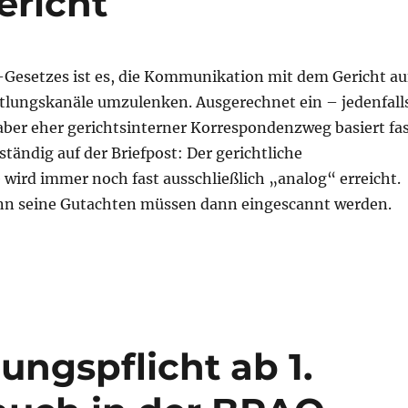
ericht
e-Gesetzes ist es, die Kommunikation mit dem Gericht au
ttlungskanäle umzulenken. Ausgerechnet ein – jedenfall
aber eher gerichtsinterner Korrespondenzweg basiert fa
tändig auf der Briefpost: Der gerichtliche
wird immer noch fast ausschließlich „analog“ erreicht.
enn seine Gutachten müssen dann eingescannt werden.
e bald auch nur noch „mit Karte“ ans Gericht“
ungspflicht ab 1.