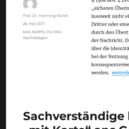
§ 130a Abs. 4 ZP
„sicheren Überm
Autor
Prof. Dr. Henning Müller
insoweit nicht 
Veröffentlicht
26. Mai 2017
Dritter oder ein
am
Kategorien
beA
,
beBPo
,
De-Mail
,
durch den Übert
Rechtsfragen
der Nachricht. 
über die Identi
bei der Nutzung
konsequenterweis
„Neu ab
werden.
weiterl
Sachverständige 