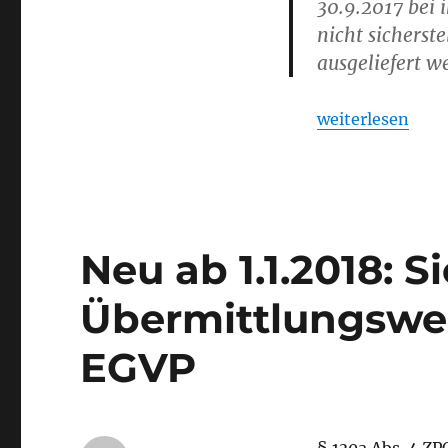
30.9.2017 bei 
nicht sicherst
ausgeliefert w
„Die BRAK infor
weiterlesen
Neu ab 1.1.2018: S
Übermittlungsweg
EGVP