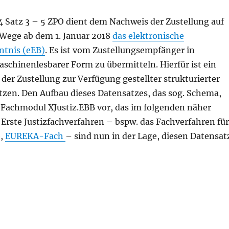
4 Satz 3 – 5 ZPO dient dem Nachweis der Zustellung auf
Wege ab dem 1. Januar 2018
das elektronische
tnis (eEB)
. Es ist vom Zustellungsempfänger in
aschinenlesbarer Form zu übermitteln. Hierfür ist ein
der Zustellung zur Verfügung gestellter strukturierter
tzen. Den Aufbau dieses Datensatzes, das sog. Schema,
z-Fachmodul XJustiz.EBB vor, das im folgenden näher
. Erste Justizfachverfahren – bspw. das Fachverfahren für
e,
EUREKA-Fach
– sind nun in der Lage, diesen Datensat
che Empfangsbekenntnis (eEB): So sieht es aus!“