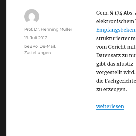
Gem. § 174 Abs. 
elektronischem 
Autor
Prof. Dr. Henning Müller
Empfangsbekenn
Veröffentlicht
19. Juli 2017
strukturierter m
am
Kategorien
beBPo
,
De-Mail
,
vom Gericht mit 
Zustellungen
Datensatz zu nu
gibt das xJusti
vorgestellt wird
die Fachgericht
zu erzeugen.
„Das elektronis
weiterlesen