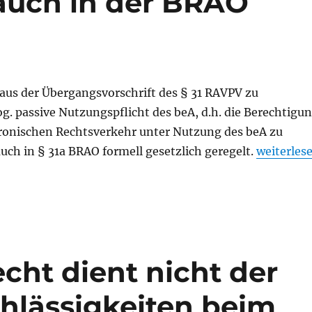
auch in der BRAO
 aus der Übergangsvorschrift des § 31 RAVPV zu
. passive Nutzungspflicht des beA, d.h. die Berechtigu
ktronischen Rechtsverkehr unter Nutzung des beA zu
„beA: Pas
auch in § 31a BRAO formell gesetzlich geregelt.
weiterles
cht dient nicht der
hlässigkeiten beim