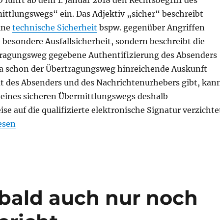
O führt ab dem 1. Januar 2018 den Rechtsbegriff des
ittlungswegs“ ein. Das Adjektiv „sicher“ beschreibt
eine
technische Sicherheit
bspw. gegenüber Angriffen
e besondere Ausfallsicherheit, sondern beschreibt die
ragungsweg gegebene Authentifizierung des Absenders
Da schon der Übertragungsweg hinreichende Auskunft
tät des Absenders und des Nachrichtenurhebers gibt, kan
 eines sicheren Übermittlungswegs deshalb
e auf die qualifizierte elektronische Signatur verzichte
 1.1.2018: Sichere Übermittlungswege, „unsicheres“ EG
esen
bald auch nur noch