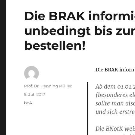
Die BRAK informi
unbedingt bis zu
bestellen!
Die BRAK inform
Ab dem 01.01.2
Autor
Prof. Dr. Henning Müller
(besonderes el
Veröffentlicht
9. Juli 2017
am
sollte man als
Kategorien
beA
und sich erstre
Die BNotK weis