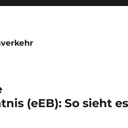
sverkehr
e
is (eEB): So sieht e