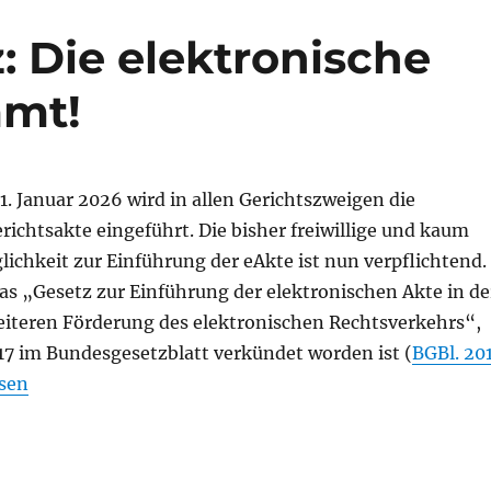
z: Die elektronische
mmt!
. Januar 2026 wird in allen Gerichtszweigen die
richtsakte eingeführt. Die bisher freiwillige und kaum
ichkeit zur Einführung der eAkte ist nun verpflichtend.
as „Gesetz zur Einführung der elektronischen Akte in de
weiteren Förderung des elektronischen Rechtsverkehrs“,
017 im Bundesgesetzblatt verkündet worden ist (
BGBl. 20
st es Gesetz: Die elektronische Gerichtsakte kommt!“
esen