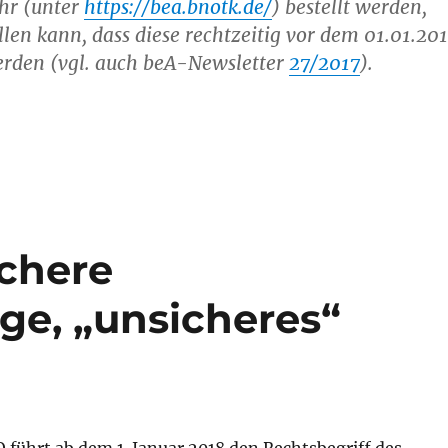
ihr (unter
https://bea.bnotk.de/
) bestellt werden,
ellen kann, dass diese rechtzeitig vor dem 01.01.20
erden (vgl. auch beA-Newsletter
27/2017
).
miert: beA-Karte unbedingt bis zum 30. September 2017 
ichere
e, „unsicheres“