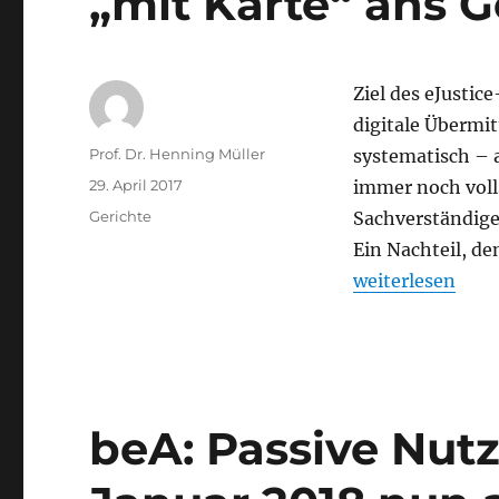
„mit Karte“ ans G
Ziel des eJustic
digitale Übermi
Autor
Prof. Dr. Henning Müller
systematisch – 
Veröffentlicht
29. April 2017
immer noch volls
am
Kategorien
Gerichte
Sachverständige 
Ein Nachteil, d
„Sachverständig
weiterlesen
beA: Passive Nutz