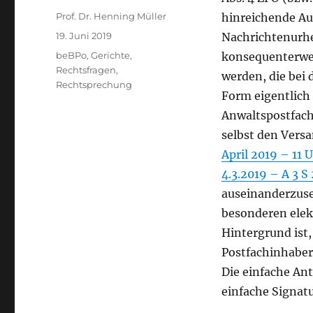
Autor
Prof. Dr. Henning Müller
hinreichende Au
Veröffentlicht
19. Juni 2019
Nachrichtenurhe
am
Kategorien
beBPo
,
Gerichte
,
konsequenterweis
Rechtsfragen
,
werden, die bei
Rechtsprechung
Form eigentlich
Anwaltspostfach
selbst den Vers
April 2019 – 11 
4.3.2019 – A 3 S
auseinanderzuse
besonderen elek
Hintergrund ist
Postfachinhaber 
Die einfache An
einfache Signat