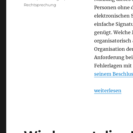
Rechtsprechung
Personen ohne da
elektronischen S
einfache Signatu
genügt. Welche M
organisatorisch
Organisation der
Anforderung bei
Fehlerlagen mit 
seinem Beschlus
„beBPo will gut 
weiterlesen