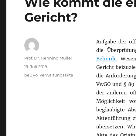
Wie kommt die e
Gericht?
Aufgabe der öff
die Überprüfu
Autor
Prof. Dr. Henning Müller
Behörde
. Wesen
Veröffentlicht
19. Juli 2019
Gericht beizuzi
am
Kategorien
beBPo
,
Verwaltungsakte
die Anforderun
VwGO und § 89 
der anderen öff
Möglichkeit vor
beglaubigte Abs
Aktenführung zw
übersetzen: Wir
Akte das Origin