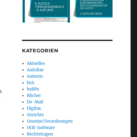
s
-
KATEGORIEN
Aktuelles
Aufsätze
Autoren
beA
beBPo
n
Bücher
i
De-Mail
Digifax
Gerichte
Gesetze/Verordnungen
OCR-Software
Rechtsfragen