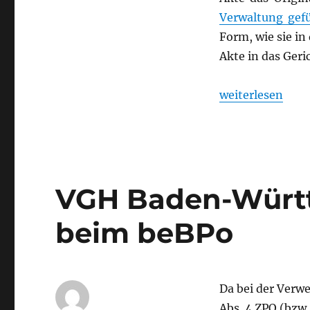
Verwaltung gef
Form, wie sie in
Akte in das Ger
„Wie kommt die 
weiterlesen
VGH Baden-Württ
beim beBPo
Da bei der Verw
Abs. 4 ZPO (bzw