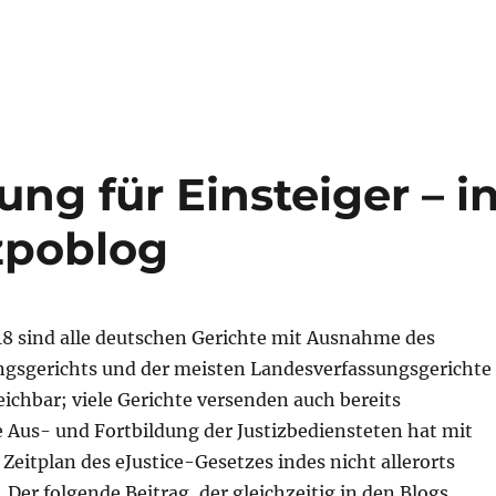
ttemberg zur Signatur beim beBPo“
ung für Einsteiger – i
zpoblog
018 sind alle deutschen Gerichte mit Ausnahme des
gsgerichts und der meisten Landesverfassungsgerichte
eichbar; viele Gerichte versenden auch bereits
e Aus- und Fortbildung der Justizbediensteten hat mit
Zeitplan des eJustice-Gesetzes indes nicht allerorts
. Der folgende Beitrag, der gleichzeitig in den Blogs