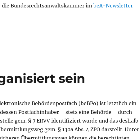
te die Bundesrechtsanwaltskammer im
beA-Newsletter
Behördenakten der Bundesagentur für Arbeit – Beginn de
ganisiert sein
ektronische Behördenpostfach (beBPo) ist letztlich ein
dessen Postfachinhaber – stets eine Behörde – durch
telle gem. § 7 ERVV identifiziert wurde und das deshalb
bermittlungsweg gem. § 130a Abs. 4 ZPO darstellt. Unter
sicheren Übermittlungsweg können die berechtigten