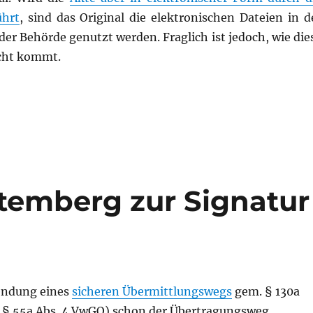
ührt
, sind das Original die elektronischen Dateien in d
 der Behörde genutzt werden. Fraglich ist jedoch, wie die
icht kommt.
eBehördenakte ins Gericht?“
emberg zur Signatur
endung eines
sicheren Übermittlungswegs
gem. § 130a
. § 55a Abs. 4 VwGO) schon der Übertragungsweg