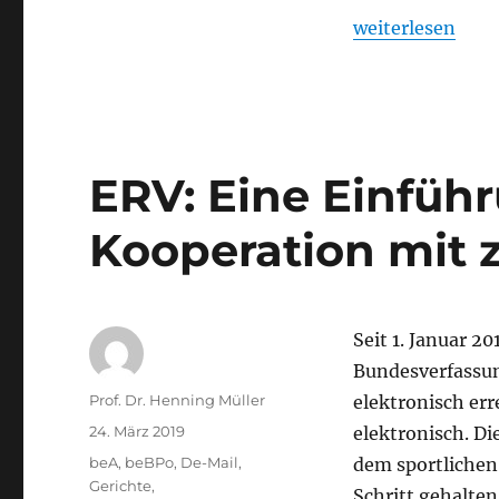
„VGH Baden-Wür
weiterlesen
ERV: Eine Einführ
Kooperation mit 
Seit 1. Januar 2
Bundesverfassun
Autor
Prof. Dr. Henning Müller
elektronisch err
Veröffentlicht
24. März 2019
elektronisch. Di
am
Kategorien
beA
,
beBPo
,
De-Mail
,
dem sportlichen 
Gerichte
,
Schritt gehalten