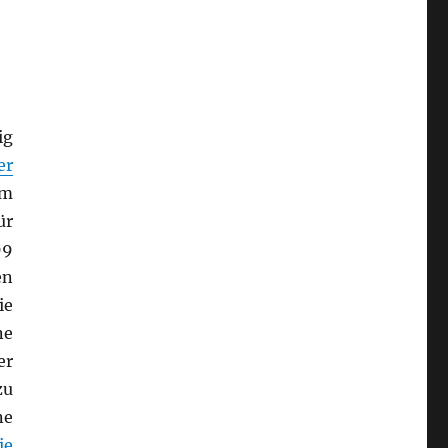
ig
er
om
ür
99
en
ie
ne
er
zu
ne
ie