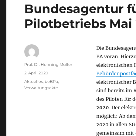
Bundesagentur fü
Pilotbetriebs Mai
Die Bundesagent
BA voran. Hierz
Autor
Prof. Dr. Henning Müller
elektronischen 
Veröffentlicht
2. April 2020
Behördenpostfä
am
Kategorien
Aktuelles
,
beBPo
,
elektronischer 
Verwaltungsakte
sind bereits im 
des Piloten für 
2020
. Der elekt
möglich: Ab dem 
2020 in allen SG
gemeinsam mit d