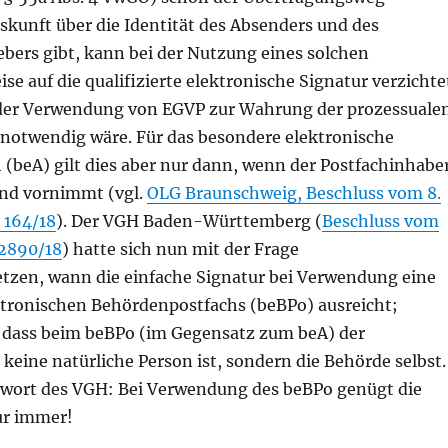
skunft über die Identität des Absenders und des
bers gibt, kann bei der Nutzung eines solchen
e auf die qualifizierte elektronische Signatur verzichte
 der Verwendung von EGVP zur Wahrung der prozessuale
 notwendig wäre. Für das besondere elektronische
 (beA) gilt dies aber nur dann, wenn der Postfachinhabe
and vornimmt (vgl.
OLG Braunschweig, Beschluss vom 8.
U 164/18
). Der VGH Baden-Württemberg (
Beschluss vom
 2890/18
) hatte sich nun mit der Frage
tzen, wann die einfache Signatur bei Verwendung eine
tronischen Behördenpostfachs (beBPo) ausreicht;
, dass beim beBPo (im Gegensatz zum beA) der
keine natürliche Person ist, sondern die Behörde selbst.
twort des VGH: Bei Verwendung des beBPo genügt die
ur immer!