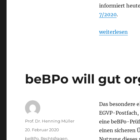
informiert heu
7/2020
.
„Elektronische 
weiterlesen
beBPo will gut or
Das besondere el
EGVP-Postfach, 
Autor
Prof. Dr. Henning Müller
eine beBPo-Prüfs
Veröffentlicht
20. Februar 2020
einen sicheren Ü
am
Kategorien
beBPo
,
Rechtsfragen
,
Nutzung dieses 