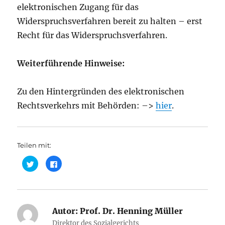
elektronischen Zugang für das
Widerspruchsverfahren bereit zu halten – erst
Recht für das Widerspruchsverfahren.
Weiterführende Hinweise:
Zu den Hintergründen des elektronischen
Rechtsverkehrs mit Behörden: –>
hier
.
Teilen mit:
K
K
l
l
i
i
c
c
k
k
,
,
u
u
m
m
ü
Autor:
a
Prof. Dr. Henning Müller
b
u
e
f
Direktor des Sozialgerichts