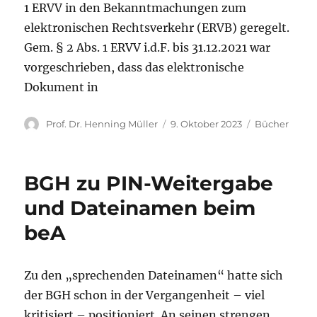
1 ERVV in den Bekanntmachungen zum
elektronischen Rechtsverkehr (ERVB) geregelt.
Gem. § 2 Abs. 1 ERVV i.d.F. bis 31.12.2021 war
vorgeschrieben, dass das elektronische
Dokument in
Autor
Veröffentlicht
Kategorien
Prof. Dr. Henning Müller
9. Oktober 2023
Bücher
am
BGH zu PIN-Weitergabe
und Dateinamen beim
beA
Zu den „sprechenden Dateinamen“ hatte sich
der BGH schon in der Vergangenheit – viel
kritisiert – positioniert. An seinen strengen