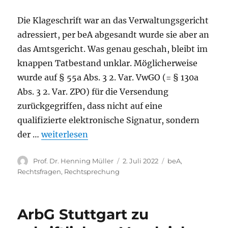
Die Klageschrift war an das Verwaltungsgericht
adressiert, per beA abgesandt wurde sie aber an
das Amtsgericht. Was genau geschah, bleibt im
knappen Tatbestand unklar. Möglicherweise
wurde auf § 55a Abs. 3 2. Var. VwGO (= § 130a
Abs. 3 2. Var. ZPO) für die Versendung
zurückgegriffen, dass nicht auf eine
qualifizierte elektronische Signatur, sondern
„VG Halle: Kein formwirksames Weiterreichen
der …
weiterlesen
Autor
Veröffentlicht
Kategorien
Prof. Dr. Henning Müller
2. Juli 2022
beA
,
am
Rechtsfragen
,
Rechtsprechung
ArbG Stuttgart zu