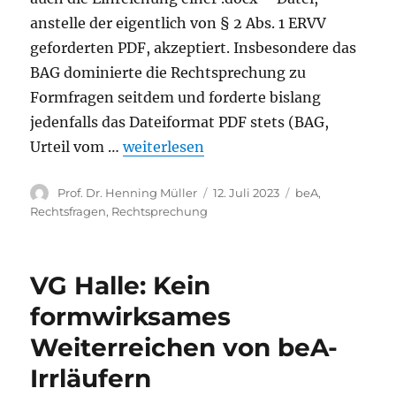
anstelle der eigentlich von § 2 Abs. 1 ERVV
geforderten PDF, akzeptiert. Insbesondere das
BAG dominierte die Rechtsprechung zu
Formfragen seitdem und forderte bislang
jedenfalls das Dateiformat PDF stets (BAG,
„BAG: Bearbeitbar ist, was druckbar is
Urteil vom …
weiterlesen
Autor
Veröffentlicht
Kategorien
Prof. Dr. Henning Müller
12. Juli 2023
beA
,
am
Rechtsfragen
,
Rechtsprechung
VG Halle: Kein
formwirksames
Weiterreichen von beA-
Irrläufern