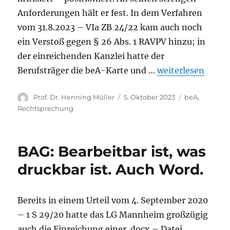
Anforderungen hält er fest. In dem Verfahren
vom 31.8.2023 – VIa ZB 24/22 kam auch noch
ein Verstoß gegen § 26 Abs. 1 RAVPV hinzu; in
der einreichenden Kanzlei hatte der
„BGH zu PIN-Wei
Berufsträger die beA-Karte und …
weiterlesen
Autor
Veröffentlicht
Kategorien
Prof. Dr. Henning Müller
5. Oktober 2023
beA
,
am
Rechtsprechung
BAG: Bearbeitbar ist, was
druckbar ist. Auch Word.
Bereits in einem Urteil vom 4. September 2020
– 1 S 29/20 hatte das LG Mannheim großzügig
auch die Einreichung einer .docx – Datei,