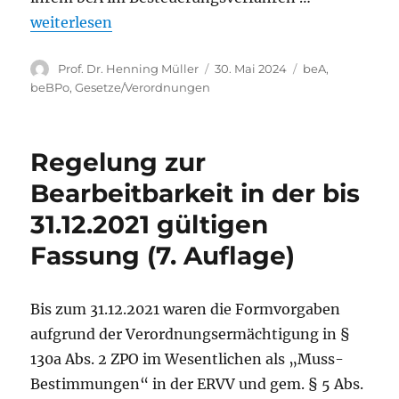
„Finanzämter bald nicht mehr mittels beA erreich
weiterlesen
Autor
Veröffentlicht
Kategorien
Prof. Dr. Henning Müller
30. Mai 2024
beA
,
am
beBPo
,
Gesetze/Verordnungen
Regelung zur
Bearbeitbarkeit in der bis
31.12.2021 gültigen
Fassung (7. Auflage)
Bis zum 31.12.2021 waren die Formvorgaben
aufgrund der Verordnungsermächtigung in §
130a Abs. 2 ZPO im Wesentlichen als „Muss-
Bestimmungen“ in der ERVV und gem. § 5 Abs.