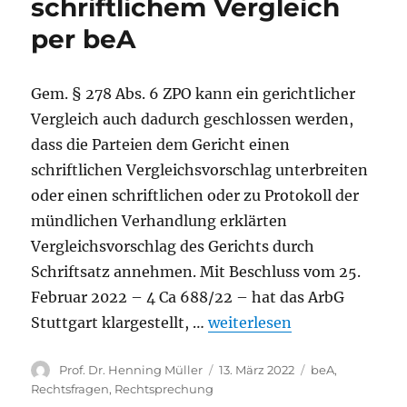
schriftlichem Vergleich
per beA
Gem. § 278 Abs. 6 ZPO kann ein gerichtlicher
Vergleich auch dadurch geschlossen werden,
dass die Parteien dem Gericht einen
schriftlichen Vergleichsvorschlag unterbreiten
oder einen schriftlichen oder zu Protokoll der
mündlichen Verhandlung erklärten
Vergleichsvorschlag des Gerichts durch
Schriftsatz annehmen. Mit Beschluss vom 25.
Februar 2022 – 4 Ca 688/22 – hat das ArbG
„ArbG Stuttgart zu schriftl
Stuttgart klargestellt, …
weiterlesen
Autor
Veröffentlicht
Kategorien
Prof. Dr. Henning Müller
13. März 2022
beA
,
am
Rechtsfragen
,
Rechtsprechung