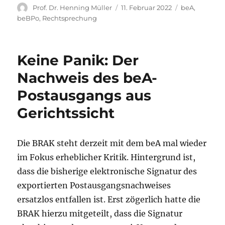
Autor
Veröffentlicht
Kategorien
Prof. Dr. Henning Müller
11. Februar 2022
beA
,
am
beBPo
,
Rechtsprechung
Keine Panik: Der
Nachweis des beA-
Postausgangs aus
Gerichtssicht
Die BRAK steht derzeit mit dem beA mal wieder
im Fokus erheblicher Kritik. Hintergrund ist,
dass die bisherige elektronische Signatur des
exportierten Postausgangsnachweises
ersatzlos entfallen ist. Erst zögerlich hatte die
BRAK hierzu mitgeteilt, dass die Signatur