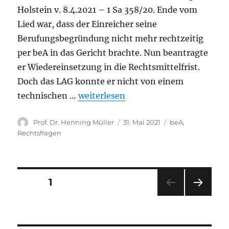
Holstein v. 8.4.2021 – 1 Sa 358/20. Ende vom
Lied war, dass der Einreicher seine
Berufungsbegründung nicht mehr rechtzeitig
per beA in das Gericht brachte. Nun beantragte
er Wiedereinsetzung in die Rechtsmittelfrist.
Doch das LAG konnte er nicht von einem
„LAG Schleswig-Holstein: Korrekte
technischen …
weiterlesen
Autor
Veröffentlicht
Kategorien
Prof. Dr. Henning Müller
31. Mai 2021
beA
,
am
Rechtsfragen
Beitrags-
SEITE
1
NÄC
Navigation
HSTE
SEIT