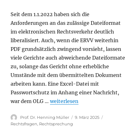
Seit dem 1.1.2022 haben sich die
Anforderungen an das zulässige Dateiformat
im elektronischen Rechtsverkehr deutlich
liberalisiert. Auch, wenn die ERVV weiterhin
PDF grundsätzlich zwingend vorsieht, lassen
viele Gerichte auch abweichende Dateiformate
zu, solange das Gericht ohne erhebliche
Umstände mit dem übermittelten Dokument
arbeiten kann. Eine Excel-Datei mit
Passwortschutz im Anhang einer Nachricht,
„OLG Dresden: Verschlüsselte Datei
war dem OLG …
weiterlesen
Autor
Veröffentlicht
Kategorien
Prof. Dr. Henning Müller
9. März 2025
am
Rechtsfragen
,
Rechtsprechung