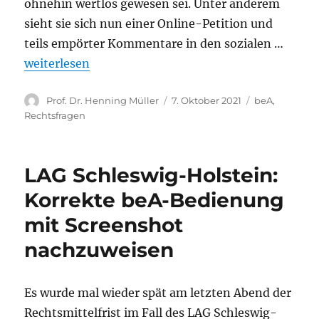
ohnehin wertlos gewesen sei. Unter anderem
sieht sie sich nun einer Online-Petition und
teils empörter Kommentare in den sozialen …
„Keine Panik: Der Nachweis des beA-Postausgangs 
weiterlesen
Autor
Veröffentlicht
Kategorien
Prof. Dr. Henning Müller
7. Oktober 2021
beA
,
am
Rechtsfragen
LAG Schleswig-Holstein:
Korrekte beA-Bedienung
mit Screenshot
nachzuweisen
Es wurde mal wieder spät am letzten Abend der
Rechtsmittelfrist im Fall des LAG Schleswig-